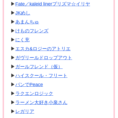
Fate／kaleid linerプリズマ☆イリヤ
JKめし
あまんちゅ
けものフレンズ
にく充
エスカ&ロジーのアトリエ
ガヴリールドロップアウト
ガールフレンド（仮）
ハイスクール・フリート
パンでPeace
ラクエンロジック
ラーメン大好き小泉さん
レガリア