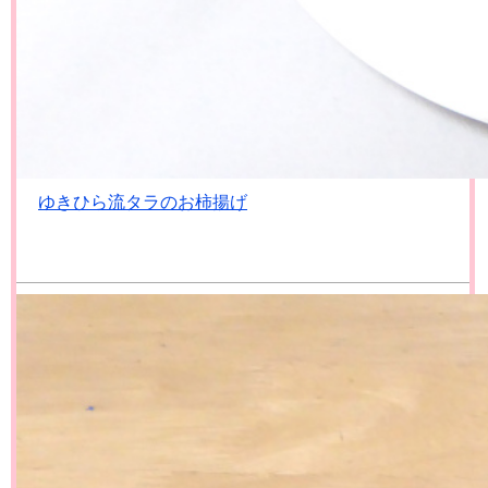
ゆきひら流タラのお柿揚げ