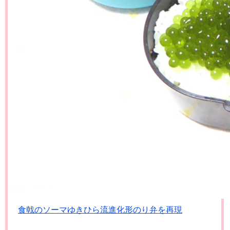
食戟のソーマゆきひら流進化形のり弁を再現