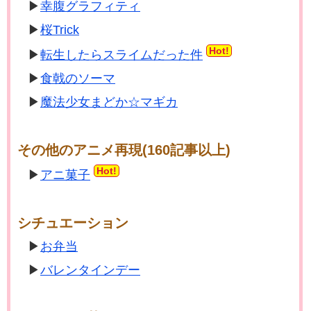
幸腹グラフィティ
桜Trick
Hot!
転生したらスライムだった件
食戟のソーマ
魔法少女まどか☆マギカ
その他のアニメ再現(160記事以上)
Hot!
アニ菓子
シチュエーション
お弁当
バレンタインデー