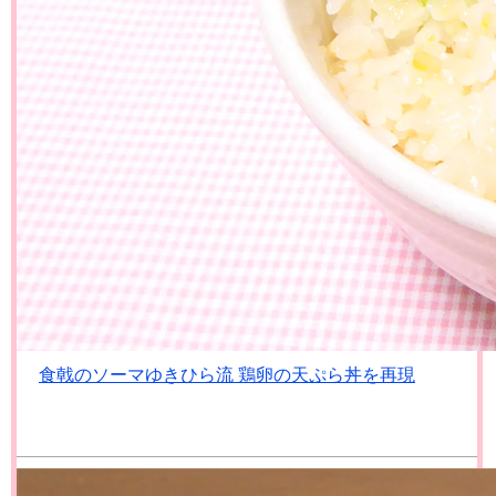
食戟のソーマゆきひら流 鶏卵の天ぷら丼を再現