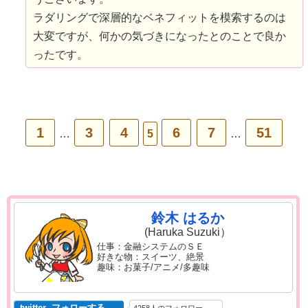
ラダリングで深層的なベネフィットを模索するのは
大変ですが、何かの気づきになったとのことで良か
ったです。
1
3
4
6
7
51
…
5
…
鈴木 はるか
(Haruka Suzuki）
仕事：金融システムのＳＥ
好きな物：スイーツ、絶景
趣味：お菓子/アニメ/多趣味
twitter フォローする