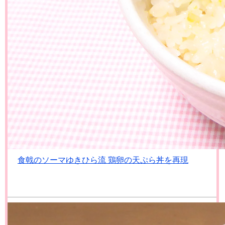
食戟のソーマゆきひら流 鶏卵の天ぷら丼を再現