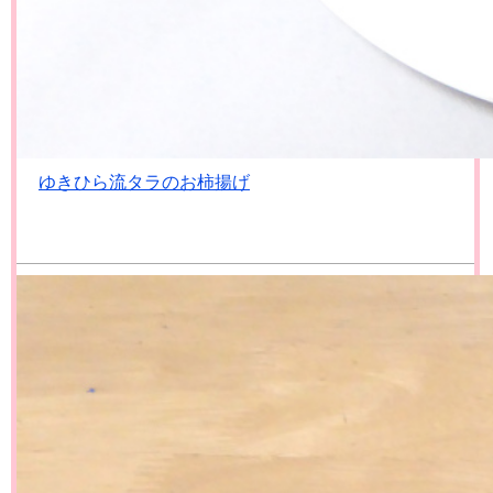
ゆきひら流タラのお柿揚げ