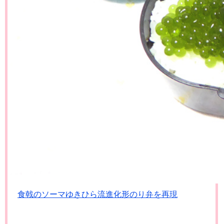
食戟のソーマゆきひら流進化形のり弁を再現