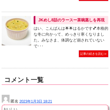
JKめし8話のラースー茶碗蒸しを再現
はい、こんばんは🌟🌟はるかです💕本格的
な冬に向かって、めっきり寒くなりまし
た。みなさま、体調など崩されていない
で･･･
記事の続きを読む≫
コメント一覧
匿名
2023年1月3日 18:21
おいしい