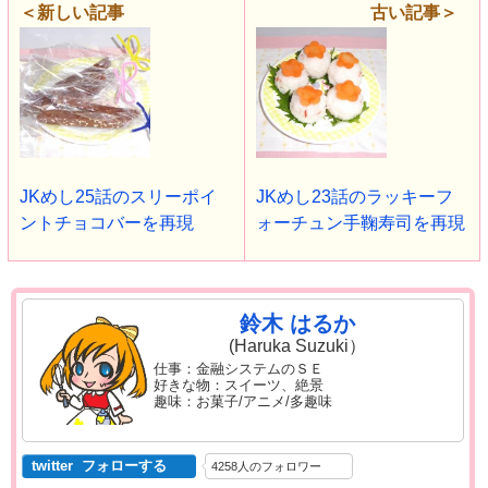
＜新しい記事
古い記事＞
JKめし25話のスリーポイ
JKめし23話のラッキーフ
ントチョコバーを再現
ォーチュン手鞠寿司を再現
鈴木 はるか
(Haruka Suzuki）
仕事：金融システムのＳＥ
好きな物：スイーツ、絶景
趣味：お菓子/アニメ/多趣味
twitter フォローする
4258人のフォロワー