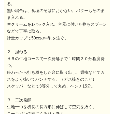
る。
無い場合は、食塩のそばにおかない。バターもそのま
ま入れる。
生クリームを1パック入れ、容器に付いた物もスプーン
などで丁寧に取る。
計量カップで50ccの牛乳を注ぐ。
２．捏ねる
ＨＢの生地コースで一次発酵まで１時間３０分程度待
つ。
終わったら打ち粉をした台に取り出し、麺棒などでガ
スをよく抜いてパンチする。（ガス抜きのこと）
スケッパーなどで3等分して丸め、ベンチ15分。
３．二次発酵
生地一つを横長の長方形に伸ばして空気を抜く。
ロールパンの様にくるりと巻く。