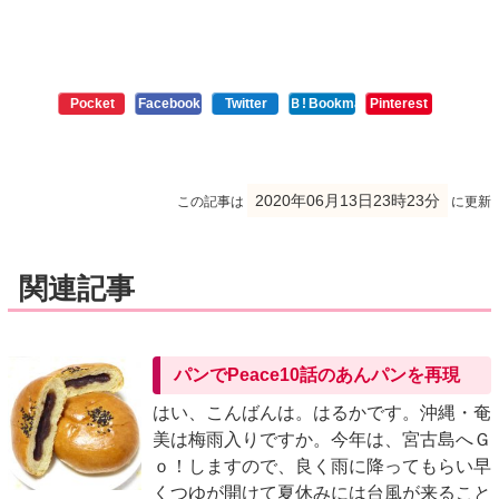
Pocket
Facebook
Twitter
Ｂ!
Bookmark
Pinterest
2020年06月13日23時23分
この記事は
に更新
関連記事
パンでPeace10話のあんパンを再現
はい、こんばんは。はるかです。沖縄・奄
美は梅雨入りですか。今年は、宮古島へＧ
ｏ！しますので、良く雨に降ってもらい早
くつゆが開けて夏休みには台風が来ること