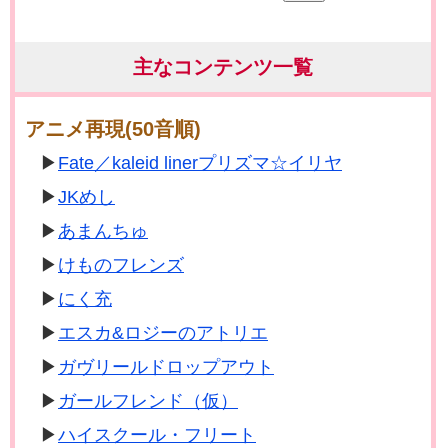
主なコンテンツ一覧
アニメ再現(50音順)
Fate／kaleid linerプリズマ☆イリヤ
JKめし
あまんちゅ
けものフレンズ
にく充
エスカ&ロジーのアトリエ
ガヴリールドロップアウト
ガールフレンド（仮）
ハイスクール・フリート