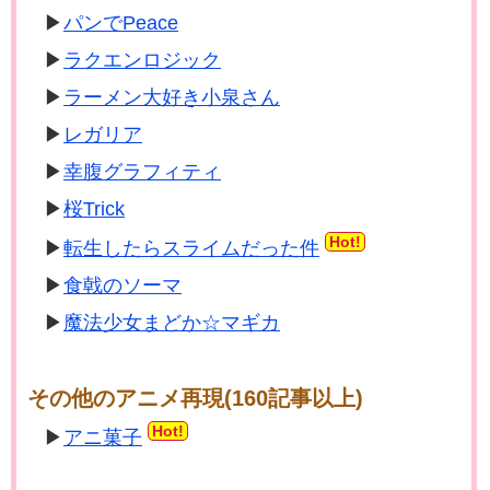
パンでPeace
ラクエンロジック
ラーメン大好き小泉さん
レガリア
幸腹グラフィティ
桜Trick
Hot!
転生したらスライムだった件
食戟のソーマ
魔法少女まどか☆マギカ
その他のアニメ再現(160記事以上)
Hot!
アニ菓子