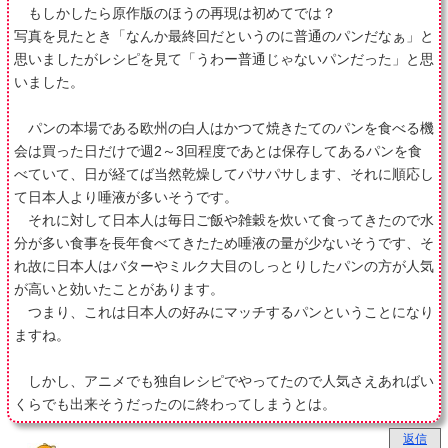
もしかしたら原作版のほうの再現は初めてでは？
写真を見たとき「なんか最終回だというのに普通のパンだなぁ」と
思いましたがレシピを見て「うわー普通じゃないパンだった」と思
いました。
パンの本場である欧州の白人はかつて焼きたてのパンを食べる機
会は買った日だけで週2～3回程度であとは保存してあるパンを食
べていて、日が経てば当然乾燥してパサパサします、それに順応し
て日本人より唾液が多いそうです。
それに対して日本人は毎日ご飯や雑穀を炊いて食ってきたので水
分が多い食事を長年食べてきたため唾液の量が少ないそうです、そ
れ故に日本人はバターやミルク大目のしっとりしたパンの方が人気
が高いと効いたことがあります。
つまり、これは日本人の好みにマッチするパンということになり
ますね。
しかし、アニメでも独自レシピでやってたので人気さえあればい
くらでも出来そうだったのに終わってしまうとは。
返信