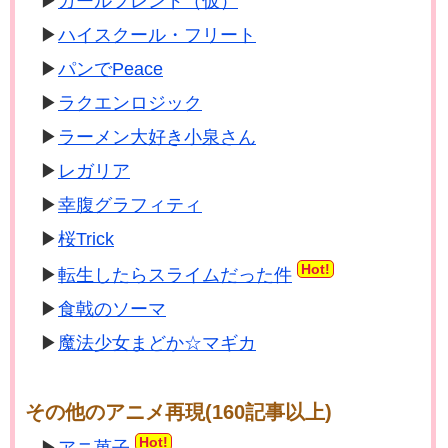
ガールフレンド（仮）
ハイスクール・フリート
パンでPeace
ラクエンロジック
ラーメン大好き小泉さん
レガリア
幸腹グラフィティ
桜Trick
Hot!
転生したらスライムだった件
食戟のソーマ
魔法少女まどか☆マギカ
その他のアニメ再現(160記事以上)
Hot!
アニ菓子