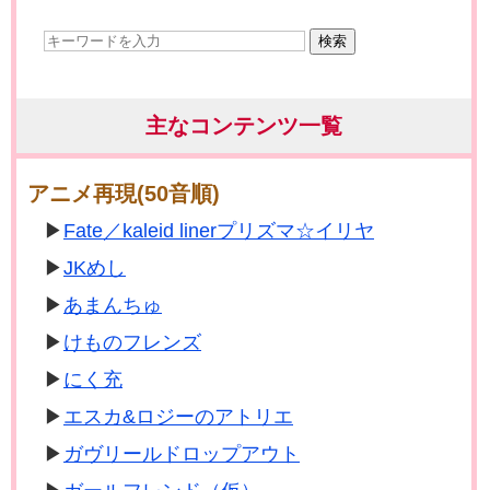
検索
主なコンテンツ一覧
アニメ再現(50音順)
Fate／kaleid linerプリズマ☆イリヤ
JKめし
あまんちゅ
けものフレンズ
にく充
エスカ&ロジーのアトリエ
ガヴリールドロップアウト