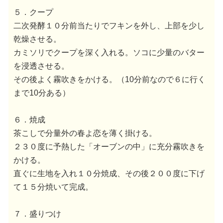
５．クープ
二次発酵１０分前当たりでフキンを外し、上部を少し
乾燥させる。
カミソリでクープを深く入れる。ソコに少量のバター
を浸透させる。
その後よく霧吹きをかける。（10分前なので６に行く
まで10分ある）
６．焼成
茶こしで分量外の春よ恋を薄く掛ける。
２３０度に予熱した「オーブンの中」に充分霧吹きを
かける。
直ぐに生地を入れ１０分焼成、その後２００度に下げ
て１５分焼いて完成。
７．盛りつけ