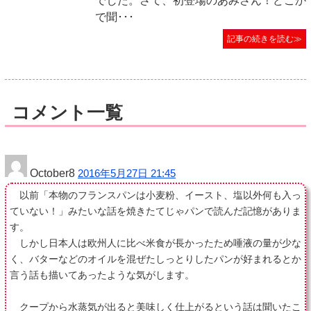
でした。さて、初登場のあみさん！どこか
で聞･･･
記事の続きを読む≫
コメント一覧
October8
2016年5月27日 21:45
以前「本物のフランスパンは小麦粉、イースト、塩以外何も入っ
ていない！」みたいな話を焼きたてじゃパンで読んだ記憶がありま
す。
しかし日本人は欧州人に比べ米食が長かったため唾液の量が少な
く、バターなどのオイルを混ぜたしっとりしたパンが好まれるとか
言う話も描いてあったような気がします。
クープから水蒸気が出ると美味しく仕上がるという話は聞いたこ