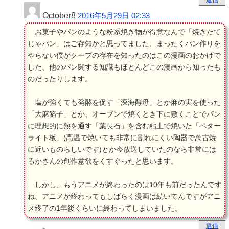
October8
2016年5月29日 02:33
お菓子やパンのような粉系焼き物が得意なんで「焼きたて
じゃパン」はご存知かと思ってました、まったくパン作りを
やらない僕がクープの存在を知ったのはこの漫画のおかげで
した、他のパン関する知識もほとんどこの漫画から知ったも
のだったりします。
塩が強くても発酵を促す「深海酵母」とか麻の実を使った
「大麻餡子」とか、オーブンで焼くとき下に敷くことでパン
に理想的に熱を通す「葉長石」を含む粘土で焼いた「ペター
ライト板」(高温で焼いても非常に割れにくい陶器で萬古焼
に近いものらしいです)とか今放送していたのなら非常には
るかさんの創作意欲をくすぐったと思います。
しかし、もうアニメが終わったのは10年も前だったんです
ね、アニメが終わってもしばらく漫画は続いてんですがアニ
メ終了の1年後くらいに終わってしまいました。
返信