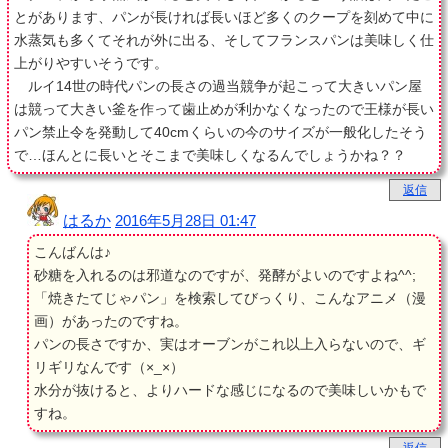
とがあります、パンが長ければ長いほど多くのクープを刻めて中に
水蒸気も多くてそれが外に出る、そしてフランスパンは美味しく仕
上がりやすいそうです。
ルイ14世の時代パンの長さの過当競争が起こって大きいパン屋
は競って大きい釜を作って歯止めが利かなくなったので王様が長い
パン禁止令を発動して40cmくらいの今のサイズが一般化したそう
で…ほんとに長いとそこまで美味しくなるんでしょうかね？？
返信
はるか
2016年5月28日 01:47
こんばんは♪
砂糖を入れるのは邪道なのですが、発酵がよいのですよね^^;
「焼きたてじゃパン」を検索してびっくり、こんなアニメ（漫
画）があったのですね。
パンの長さですか、実はオーブンがこれ以上入らないので、ギ
リギリなんです（×_×）
水分が抜けると、よりハードな感じになるので美味しいかもで
すね。
返信