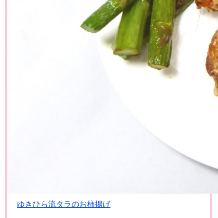
ゆきひら流タラのお柿揚げ