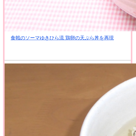
食戟のソーマゆきひら流 鶏卵の天ぷら丼を再現