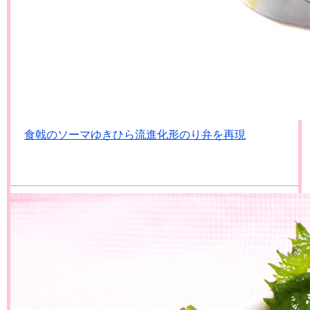
食戟のソーマゆきひら流進化形のり弁を再現