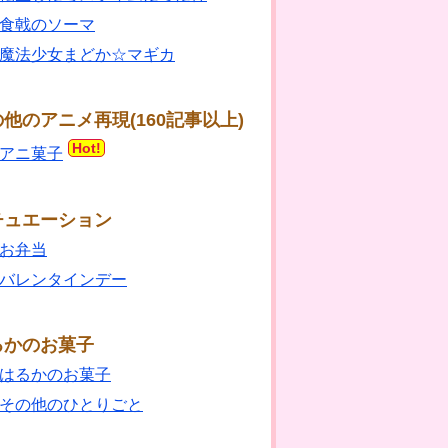
食戟のソーマ
魔法少女まどか☆マギカ
他のアニメ再現(160記事以上)
Hot!
アニ菓子
チュエーション
お弁当
バレンタインデー
るかのお菓子
はるかのお菓子
その他のひとりごと