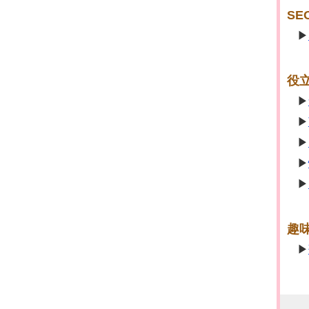
SE
役
趣