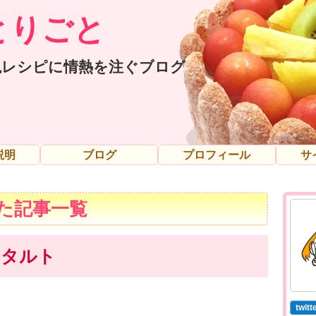
とりごと
現レシピに情熱を注ぐブログ
説明
ブログ
プロフィール
サ
た記事一覧
のタルト
twi