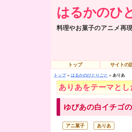
はるかのひ
料理やお菓子のアニメ再
トップ
サイトの
トップ
»
はるかのひとりごと
»
ありあ
ありあをテーマとし
ゆぴあの白イチゴ
アニ菓子
ありあ