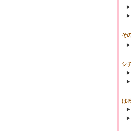
その
シ
は