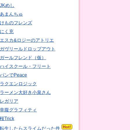
JKめし
あまんちゅ
けものフレンズ
にく充
エスカ&ロジーのアトリエ
ガヴリールドロップアウト
ガールフレンド（仮）
ハイスクール・フリート
パンでPeace
ラクエンロジック
ラーメン大好き小泉さん
レガリア
幸腹グラフィティ
桜Trick
Hot!
転生したらスライムだった件